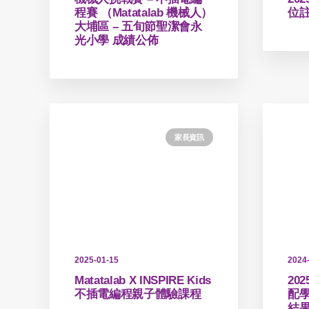
程賽 （Matatalab 機械人）
位
大埔區 – 五旬節聖潔會永
光小學 成績公佈
家長資訊
2025-01-15
2024
Matatalab X INSPIRE Kids
20
不插電編程親子體驗課程
配
結