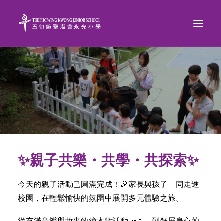
✨親子共樂・共學・共探索✨
今天的親子活動已圓滿完成！🎉家長與孩子一同走進
校園，在輕鬆愉快的氛圍中展開多元體驗之旅。
從充滿音樂與故事的繪本歌活動🎶📖，到舒展身心的