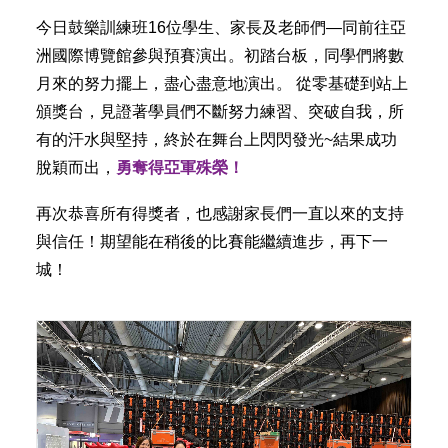
今日鼓樂訓練班16位學生、家長及老師們—同前往亞
洲國際博覽館參與預賽演出。初踏台板，同學們將數
月來的努力擺上，盡心盡意地演出。 從零基礎到站上
頒獎台，見證著學員們不斷努力練習、突破自我，所
有的汗水與堅持，終於在舞台上閃閃發光~結果成功
脫穎而出，
勇奪得亞軍殊榮！
再次恭喜所有得獎者，也感謝家長們一直以來的支持
與信任！期望能在稍後的比賽能繼續進步，再下一
城！