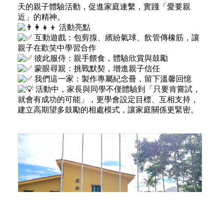
天的親子體驗活動，促進家庭連繫，實踐「愛要親
近」的精神。
活動亮點
互動遊戲：包剪揼、繽紛氣球、飲管傳橡筋，讓
親子在歡笑中學習合作
彼此服侍：親手餵食，體驗欣賞與鼓勵
蒙眼尋親：挑戰默契，增進親子信任
我們這一家：製作專屬紀念冊，留下溫馨回憶
活動中，家長與同學不僅體驗到「只要肯嘗試，
就會有成功的可能」，更學會設定目標、互相支持，
建立高期望多鼓勵的相處模式，讓家庭關係更緊密。