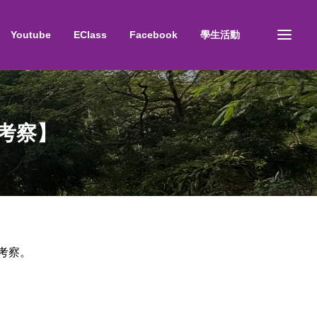
Youtube
EClass
Facebook
學生活動
考察】
考察。