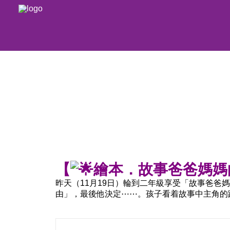
【
繪本．故事爸爸媽媽
昨天（11月19日）輪到二年級享受「故事爸
由」，最後他決定⋯⋯。孩子看着故事中主角的