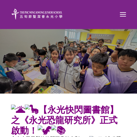
【永光快閃圖書館】
之《永光恐龍研究所》正式
啟動！