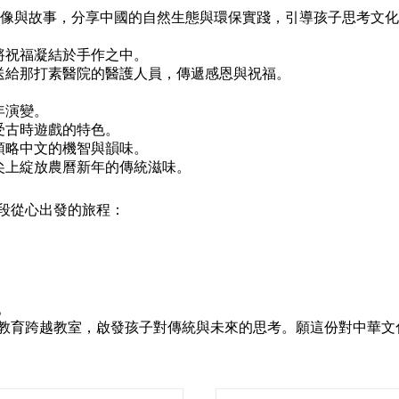
影像與故事，分享中國的自然生態與環保實踐，引導孩子思考文
將祝福凝結於手作之中。
贈送給那打素醫院的醫護人員，傳遞感恩與祝福。
年演變。
受古時遊戲的特色。
領略中文的機智與韻味。
尖上綻放農曆新年的傳統滋味。
段從心出發的旅程：
。
教育跨越教室，啟發孩子對傳統與未來的思考。願這份對中華文