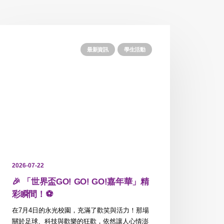
最新資訊
學生活動
2026-07-22
🎉 「世界盃GO! GO! GO!嘉年華」精
彩瞬間！⚽️
在7月4日的永光校園，充滿了歡笑與活力！那場
關於足球、科技與歡樂的狂歡，依然讓人心情澎