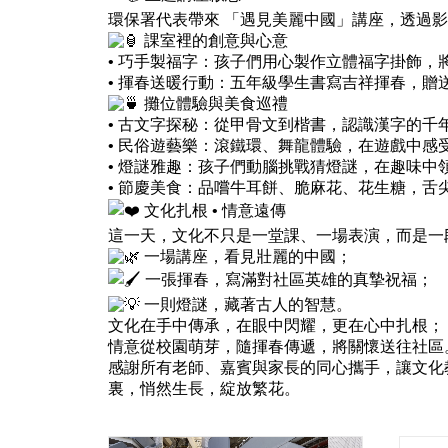
環保署代表帶來 「遇見美麗中國」講座，透過
課室裡的創意與心意
• 巧手製福字：孩子們用心製作立體福字掛飾，
• 揮春送暖行動：五年級學生書寫吉祥揮春，
攤位體驗與美食巡禮
• 古文字探秘：從甲骨文到楷書，認識漢字的千
• 民俗遊藝樂：滾鐵環、舞龍體驗，在遊戲中感
• 燈謎雅趣：孩子們動腦挑戰猜燈謎，在趣味中
• 節慶美食：品嚐牛耳餅、脆麻花、花生糖，舌
文化扎根 • 情意遠傳
這一天，文化不只是一堂課、一場表演，而是一
一場講座，看見壯麗的中國；
一張揮春，寫滿對社區英雄的真摯祝福；
一則燈謎，藏著古人的智慧。
文化在手中傳承，在眼中閃耀，更在心中扎根；
情意從校園萌芽，隨揮春傳遞，將關懷送往社區
感謝所有老師、嘉賓與家長的同心攜手，讓文化
裏，悄然生長，綻放繁花。