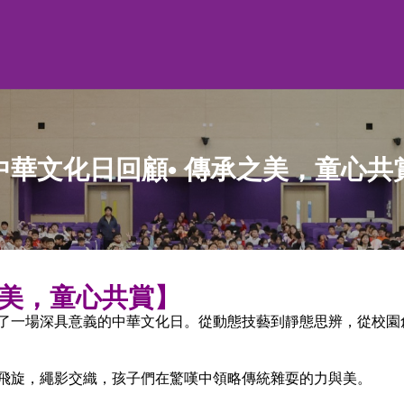
中華文化日回顧• 傳承之美，童心共
之美，童心共賞
】
了一場深具意義的中華文化日。從動態技藝到靜態思辨，從校園
飛旋，繩影交織，孩子們在驚嘆中領略傳統雜耍的力與美。