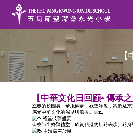
【
【中華文化日回顧• 傳承
立春的校園裏，華服翩翩，歡聲洋溢，我們迎來
感受中華文化的深度與溫度。
禮堂技藝盛宴
全校師生齊聚禮堂，欣賞精湛的扯鈴表演。鈴身
主題講座啟思