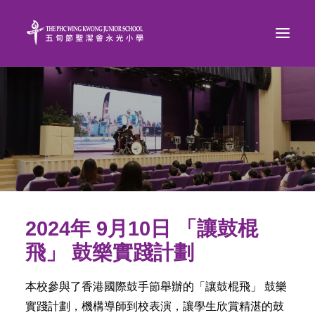
2024年 9月10日 「讓鼓棍
飛」 鼓樂實踐計劃
本校參與了香港國際鼓手節舉辦的「讓鼓棍飛」 鼓樂
實踐計劃，機構導師到校表演，讓學生欣賞精湛的鼓